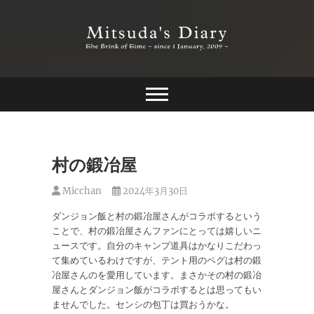
Skip
to
content
The Brink of Time ~ since 1 january 2009 ~
Mitsuda's Diary
村の鍛冶屋
Micchan
2024年3月30日
ダンジョン飯と村の鍛冶屋さんがコラボするという
ことで、村の鍛冶屋さんファンにとっては嬉しいニ
ュースです。自分のキャンプ道具はかなりこだわっ
て集めているわけですが、テント用のペグは村の鍛
冶屋さんのを愛用しています。まさかその村の鍛冶
屋さんとダンジョン飯がコラボするとは思ってもい
ませんでした。センシの包丁は買おうかな。