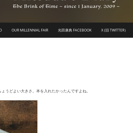
he Brink of Time ~ since 1 january 2009 ~
Mitsuda's Diary
O
OUR MILLENNIAL FAIR
光田康典 FACEBOOK
X (旧 TWITTER）
ちょうどよい大きさ。本を入れたかったんですよね。