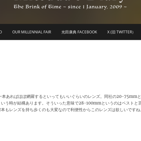
he Brink of Time ~ since 1 january 2009 ~
Mitsuda's Diary
O
OUR MILLENNIAL FAIR
光田康典 FACEBOOK
X (旧 TWITTER）
れ一本あればほぼ網羅するといってもいいぐらいのレンズ。同社の20-75mm
いう時が結構あります。そういった意味で28-100mmというのはベストと
何本もレンズを持ち歩くのも大変なので利便性からこのレンズは欲しいですね