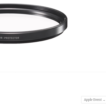
Apple Event
→