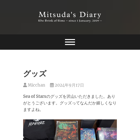
Skip
to
content
The Brink of Time ~ since 1 january 2009 ~
Mitsuda's Diary
グッズ
Micchan
2024年9月17日
Sea of Starsのグッズを沢山いただきました。あり
がとうございます。グッズってなんだか嬉しくなり
ますよね。