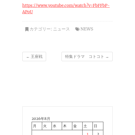
https://www.youtube.com/watch?v=FbFFbP-
APoU
カテゴリー:
ニュース
NEWS
←
王座戦
特集ドラマ コトコト
→
2026年8月
月
火
水
木
金
土
日
1
2