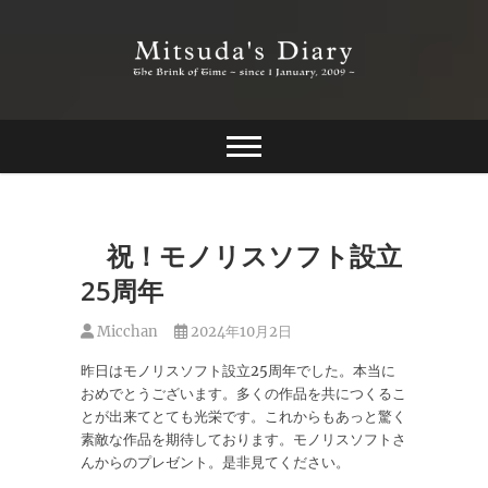
Skip
to
content
The Brink of Time ~ since 1 january 2009 ~
Mitsuda's Diary
祝！モノリスソフト設立
25周年
Micchan
2024年10月2日
昨日はモノリスソフト設立25周年でした。本当に
おめでとうございます。多くの作品を共につくるこ
とが出来てとても光栄です。これからもあっと驚く
素敵な作品を期待しております。モノリスソフトさ
んからのプレゼント。是非見てください。