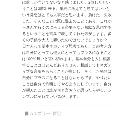
は前しか向いてないなと感じました。2敗したとい
うことは2勝出来る。単純に考えても勝てばいいと
いう発想はとても大事だと思います。負けた、失敗
した、そんなことは既に過去のことであり、これか
ら進んで行くのに考える必要もない無駄な思想であ
るということを言葉で表してくれた気がします。多
くの子供や大人に響いたのではないでしょうか？
日本人って基本ネガティブ思考であり、この考え方
は自分にとっても他人にとってもプラスになること
は100％無いと言い切れます。基本自分も人に相談
することはほとんどありません。相談してもネガテ
ィブな言葉をもらうことが多いし、そうした発想は
自分にプラスになることはないからです。やりたい
ことは自分で判断してやるようにしています。自分
が望んだことは誰が何と言おうが思ったらやる、シ
ンプルにそれでいい気がします。
カテゴリー:
雑記