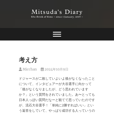
Skip
to
content
The Brink of Time ~ since 1 january 2009 ~
Mitsuda's Diary
考え方
Micchan
2024年10月9日
ドジャースが二敗していよいよ後がなくなったこと
について、インタビュアーが大谷選手に向かって
「後がなくなりましたが、どう思われています
か？」という質問をされていました。あ〜とっても
日本人っぽい質問だなーと観てて思っていたのです
が、流石大谷選手！「単純に2勝すればいい」とい
う返答をしていて、やっぱり成功する人っていうの