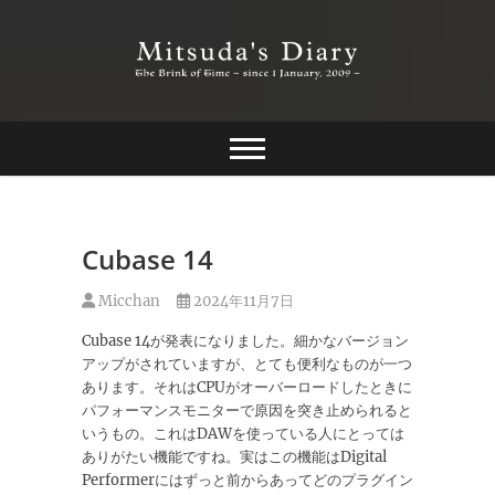
Skip
to
content
The Brink of Time ~ since 1 january 2009 ~
Mitsuda's Diary
Cubase 14
Micchan
2024年11月7日
Cubase 14が発表になりました。細かなバージョン
アップがされていますが、とても便利なものが一つ
あります。それはCPUがオーバーロードしたときに
パフォーマンスモニターで原因を突き止められると
いうもの。これはDAWを使っている人にとっては
ありがたい機能ですね。実はこの機能はDigital
Performerにはずっと前からあってどのプラグイン