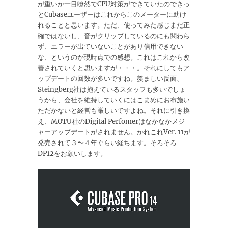
が重いか一目瞭然でCPU対策ができていたのできっ
とCubaseユーザーはこれからこのメーターに助け
れることと思います。ただ、使ってみた感じまだ正
確ではないし、音がクリップしているのにも関わら
ず、エラーが出ていないことがあり信用できない
な、というのが現時点での感想。これはこれから改
善されていくと思いますが・・・。それにしてもア
ップデートの回数が多いですね。羨ましい反面、
Steingberg社は抱えているスタッフも多いでしょ
うから、会社を維持していくにはこまめにお布施い
ただかないと経営も厳しいですよね。それに引き換
え、MOTU社のDigital Perfomerはなかなかメジ
ャーアップデートがされません。かれこれVer. 11が
発売されて３〜４年ぐらい経ちます。そろそろ
DP12をお願いします。