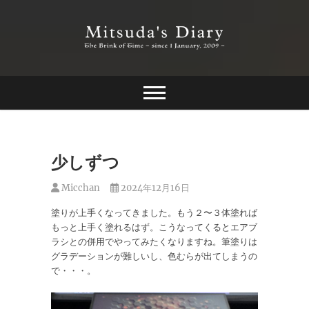
Skip
to
content
The Brink of Time ~ since 1 january 2009 ~
Mitsuda's Diary
少しずつ
Micchan
2024年12月16日
塗りが上手くなってきました。もう２〜３体塗れば
もっと上手く塗れるはず。こうなってくるとエアブ
ラシとの併用でやってみたくなりますね。筆塗りは
グラデーションが難しいし、色むらが出てしまうの
で・・・。