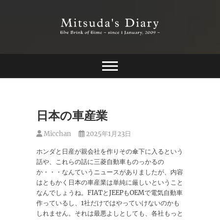
Skip
to
content
The Brink of Time ~ since 1 january 2009 ~
Mitsuda's Diary
日本の車産業
Micchan
2025年1月23日
ホンダと日産が親会社を作りその傘下に入るという
話や、これらの話に三菱自動車ものっかるの
か・・・なんていうニュースがありましたが、内容
はともかく日本の車産業は単純に厳しいということ
なんでしょうね。FIATとJEEPもOEMで電気自動車
作っているし、1社だけではやっていけないのかも
しれません。それは最悪よしとしても、各社もっと