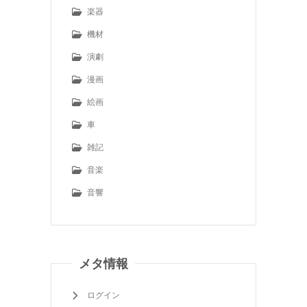
楽器
機材
演劇
漫画
絵画
車
雑記
音楽
音響
メタ情報
ログイン