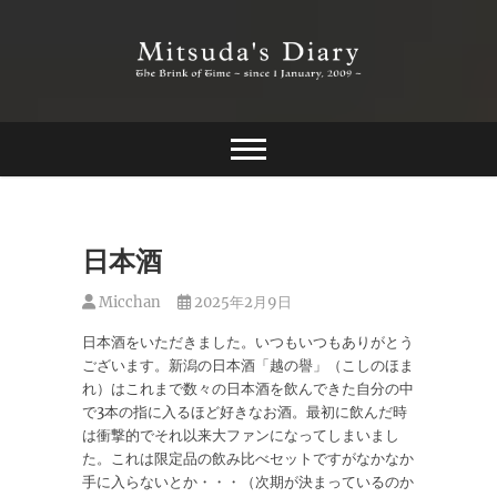
Skip
to
content
The Brink of Time ~ since 1 january 2009 ~
Mitsuda's Diary
日本酒
Micchan
2025年2月9日
日本酒をいただきました。いつもいつもありがとう
ございます。新潟の日本酒「越の譽」（こしのほま
れ）はこれまで数々の日本酒を飲んできた自分の中
で3本の指に入るほど好きなお酒。最初に飲んだ時
は衝撃的でそれ以来大ファンになってしまいまし
た。これは限定品の飲み比べセットですがなかなか
手に入らないとか・・・（次期が決まっているのか