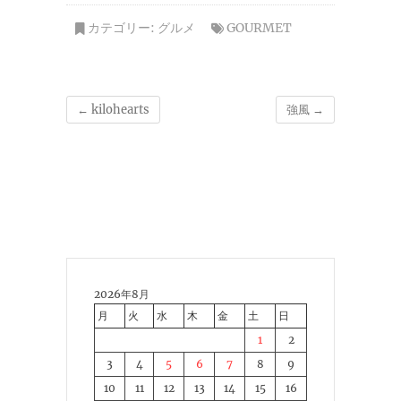
カテゴリー:
グルメ
GOURMET
←
kilohearts
強風
→
2026年8月
月
火
水
木
金
土
日
1
2
3
4
5
6
7
8
9
10
11
12
13
14
15
16