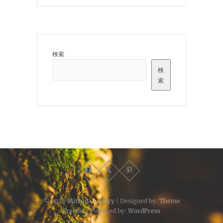
検索
検
索
© 2026
Mitsuda's Diary
| Designed by:
Theme
Freesia
| Powered by:
WordPress