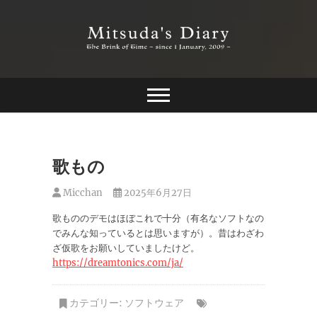
Skip
to
content
The Brink of Time ~ since 1 january 2009 ~
Mitsuda's Diary
歌もの
Micchan
2025年6月27日
歌もののデモはほぼこれで十分（有名なソフトなの
でみんな知っているとは思いますが）。昔はわざわ
ざ仮歌をお願いしていましたけど。
https://dreamtonics.com/ja/
カテゴリー:
ソフトウェア