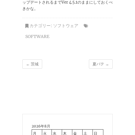
ップデートされるまでVer 4.5.1のままにしておくべ
きかな。
カテゴリー:
ソフトウェア
SOFTWARE
←
茨城
夏バテ
→
2026年8月
月
火
水
木
金
土
日