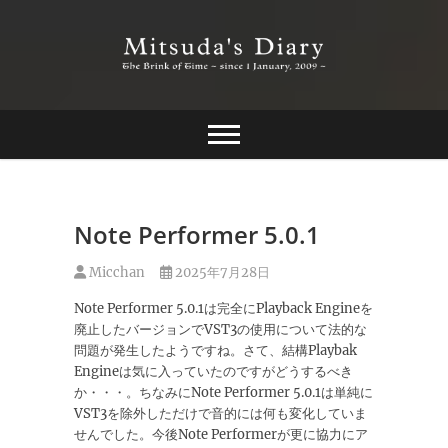
Skip
to
content
The Brink of Time ~ since 1 january 2009 ~
Mitsuda's Diary
Note Performer 5.0.1
Micchan
2025年7月28日
Note Performer 5.0.1は完全にPlayback Engineを
廃止したバージョンでVST3の使用について法的な
問題が発生したようですね。さて、結構Playbak
Engineは気に入っていたのですがどうするべき
か・・・。ちなみにNote Performer 5.0.1は単純に
VST3を除外しただけで音的には何も変化していま
せんでした。今後Note Performerが更に協力にア