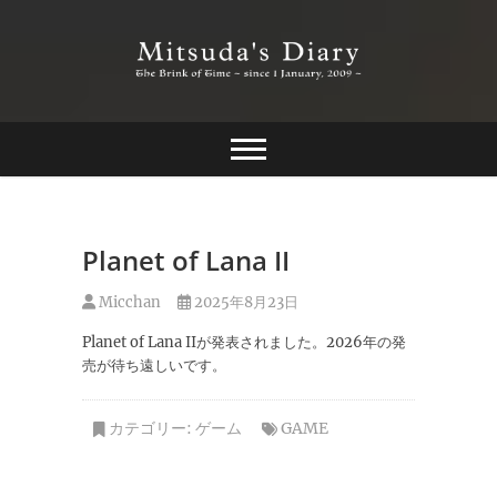
Skip
to
content
The Brink of Time ~ since 1 january 2009 ~
Mitsuda's Diary
Planet of Lana II
Micchan
2025年8月23日
Planet of Lana IIが発表されました。2026年の発
売が待ち遠しいです。
カテゴリー:
ゲーム
GAME