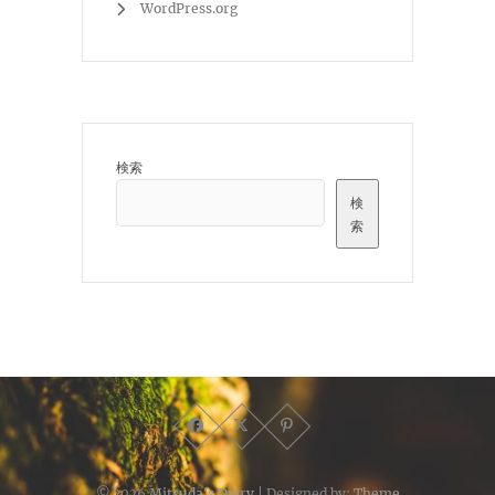
WordPress.org
検索
検
索
© 2026
Mitsuda's Diary
| Designed by:
Theme