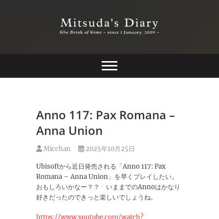
Skip
to
content
The Brink of Time ~ since 1 january 2009 ~
Mitsuda's Diary
Anno 117: Pax Romana –
Anna Union
Micchan
2025年10月25日
Ubisoftから近日発売される「Anno 117: Pax
Romana – Anna Union」を早くプレイしたい。
おもしろいかなー？？ いままでのAnnoはかなり
好きだったのできっと楽しいでしょうね。
https://www.youtube.com/watch?