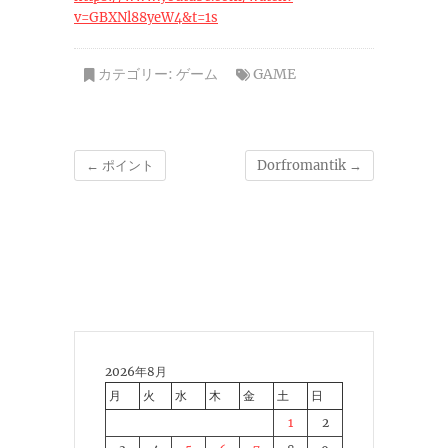
v=GBXNl88yeW4&t=1s
カテゴリー:
ゲーム
GAME
←
ポイント
Dorfromantik
→
2026年8月
月
火
水
木
金
土
日
1
2