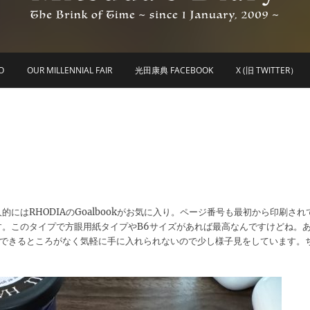
he Brink of Time ~ since 1 january 2009 ~
Mitsuda's Diary
O
OUR MILLENNIAL FAIR
光田康典 FACEBOOK
X (旧 TWITTER）
はRHODIAのGoalbookがお気に入り。ページ番号も最初から印刷され
。このタイプで方眼用紙タイプやB6サイズがあれば最高なんですけどね。
購入できるところがなく気軽に手に入れられないので少し様子見をしています。