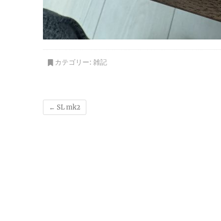
カテゴリー:
雑記
←
SL mk2