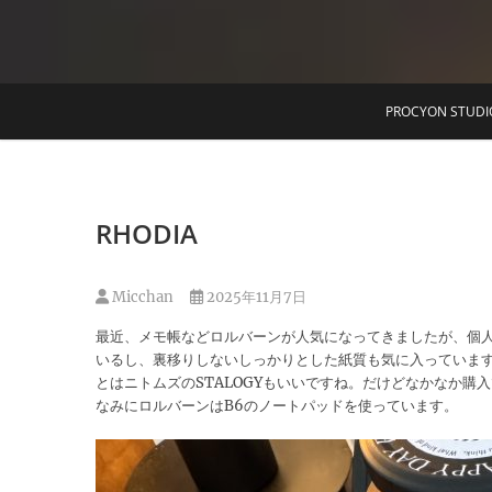
T
PROCYON STUDI
RHODIA
Micchan
2025年11月7日
最近、メモ帳などロルバーンが人気になってきましたが、個人的に
いるし、裏移りしないしっかりとした紙質も気に入っています
とはニトムズのSTALOGYもいいですね。だけどなかなか
なみにロルバーンはB6のノートパッドを使っています。