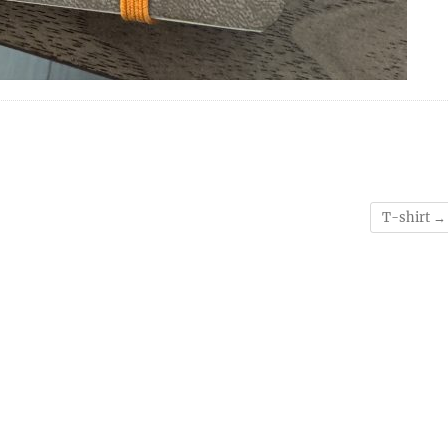
T-shirt
→