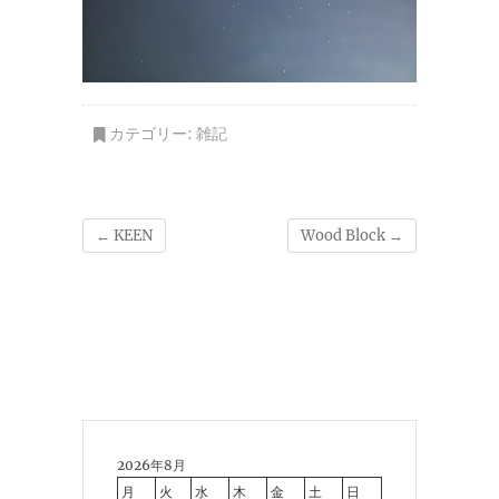
カテゴリー:
雑記
←
KEEN
Wood Block
→
2026年8月
月
火
水
木
金
土
日