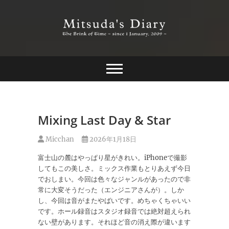
Skip
to
content
The Brink of Time ~ since 1 january 2009 ~
Mitsuda's Diary
Mixing Last Day & Star
Micchan
2026年1月18日
富士山の麓はやっぱり星がきれい。iPhoneで撮影
してもこの美しさ。ミックス作業もとりあえず今日
でおしまい。今回は色々なジャンルがあったので非
常に大変そうだった（エンジニアさんが）。しか
し、今回は音がまたやばいです。めちゃくちゃいい
です。ホール録音はスタジオ録音では絶対超えられ
ない壁があります。それほど音の消え際が違います