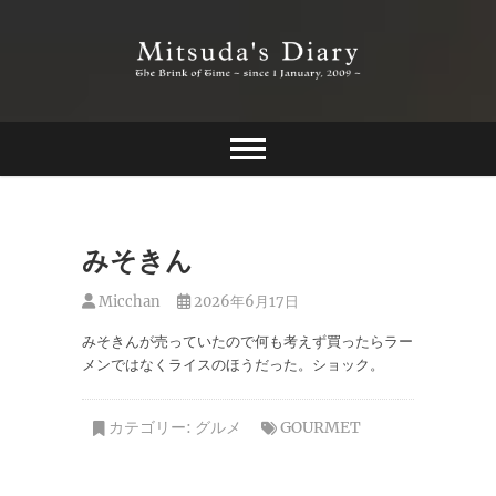
Skip
to
content
The Brink of Time ~ since 1 january 2009 ~
Mitsuda's Diary
みそきん
Micchan
2026年6月17日
みそきんが売っていたので何も考えず買ったらラー
メンではなくライスのほうだった。ショック。
カテゴリー:
グルメ
GOURMET