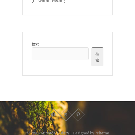
WordPress.org
検索
検
索
© 2026
Mitsuda's Diary
| Designed by:
Theme