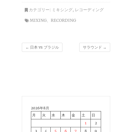
カテゴリー:
ミキシング
,
レコーディング
MIXING
、
RECORDING
←
日本 vs ブラジル
サラウンド
→
2026年8月
月
火
水
木
金
土
日
1
2
3
4
5
6
7
8
9