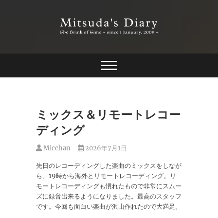
Skip
to
content
The Brink of Time ~ since 1 january 2009 ~
Mitsuda's Diary
ミックス＆リモートレコー
ディング
Micchan
2026年7月1日
先日のレコーディングした楽曲のミックスをしなが
ら、19時から海外とリモートレコーディング。リ
モートレコーディングも慣れたもので非常にスムー
ズに録音出来るようになりました。最高のスタッフ
です。今回も面白い楽曲が沢山作れたので大満足。