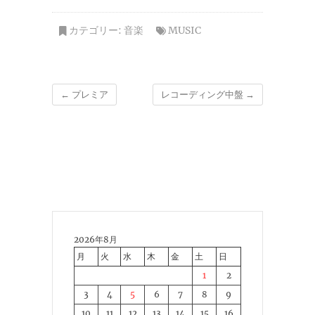
カテゴリー:
音楽
MUSIC
←
プレミア
レコーディング中盤
→
2026年8月
月
火
水
木
金
土
日
1
2
3
4
5
6
7
8
9
10
11
12
13
14
15
16