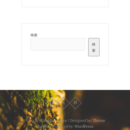
検索
検
索
© 2026
Mitsuda's Diary
| Designed by:
Theme
Freesia
| Powered by:
WordPress