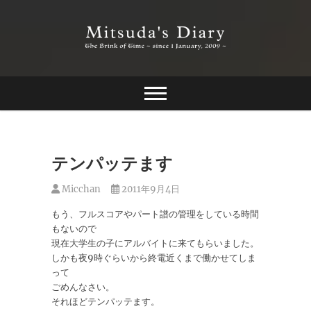
Skip
to
content
The Brink of Time ~ since 1 january 2009 ~
Mitsuda's Diary
テンパッテます
Micchan
2011年9月4日
もう、フルスコアやパート譜の管理をしている時間
もないので
現在大学生の子にアルバイトに来てもらいました。
しかも夜9時ぐらいから終電近くまで働かせてしま
って
ごめんなさい。
それほどテンパッテます。