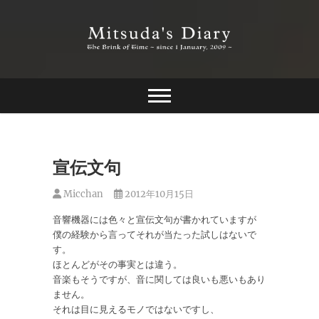
Skip
to
content
The Brink of Time ~ since 1 january 2009 ~
Mitsuda's Diary
宣伝文句
Micchan
2012年10月15日
音響機器には色々と宣伝文句が書かれていますが
僕の経験から言ってそれが当たった試しはないで
す。
ほとんどがその事実とは違う。
音楽もそうですが、音に関しては良いも悪いもあり
ません。
それは目に見えるモノではないですし、