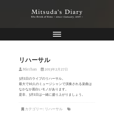
Skip
to
content
The Brink of Time ~ since 1 january 2009 ~
Mitsuda's Diary
リハーサル
Micchan
2013年2月27日
3月1日のライブのリハーサル。
最大で10人のミュージシャンで演奏される楽曲は
なかなか面白いモノがあります。
是非、3月1日は一緒に盛り上がりましょう。
カテゴリー:
リハーサル