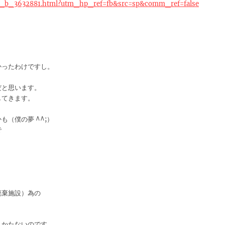
251_b_3632881.html?utm_hp_ref=fb&src=sp&comm_ref=false
かったわけですし。
だと思います。
してきます。
（僕の夢 ^^;）
で
。
廃棄施設）為の
しかたないのです。