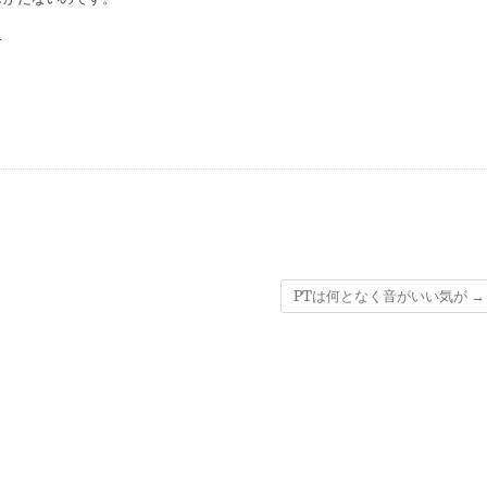
て
PTは何となく音がいい気が
→