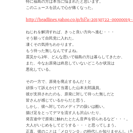
特に福島の方は本当に悩まれたと思います。
このニュースを読んで心が痛くなった。
http://headlines.yahoo.co.jp/hl?a=20130722-00000019-
ねじれを解消すれば、きっと良い方向へ進む・・・
そう願って自民党に入れた。
凄くその気持ちわかります。
もう待った無しなんですよね。
震災から2年、どんな思いで福島の方は暮らしてきたか、
また、今なお原発は終息していないどころか状況は
悪化している。
その一方で、原発を廃止するんだ！と
頑張って訴えかけて当選した山本太郎議員。
彼が支持されたのも、原発に対して待った無しだと
皆さんが感じているからだと思う。
しかし、彼へ対してのメディアの扱いは酷い。
揚げ足をとってデマを流す人も沢山いたり、
発言途中で原発に触れたとたん音声を切られるなど・・・。
大人がいじめをしてどうする・・・と思ってしまう。
正直、彼のことは「メロリンＱ」の時代しか知りませんし（^^