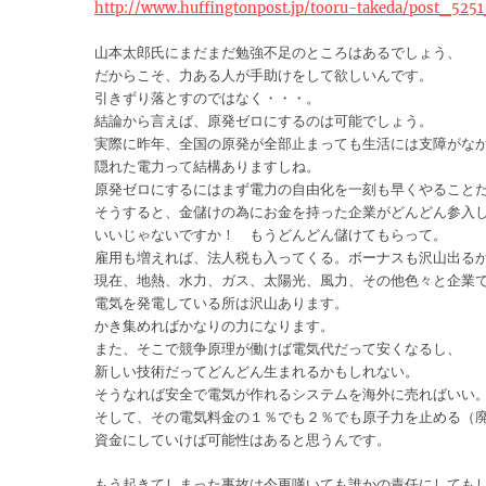
http://www.huffingtonpost.jp/tooru-takeda/post_5
山本太郎氏にまだまだ勉強不足のところはあるでしょう、
だからこそ、力ある人が手助けをして欲しいんです。
引きずり落とすのではなく・・・。
結論から言えば、原発ゼロにするのは可能でしょう。
実際に昨年、全国の原発が全部止まっても生活には支障がな
隠れた電力って結構ありますしね。
原発ゼロにするにはまず電力の自由化を一刻も早くやること
そうすると、金儲けの為にお金を持った企業がどんどん参入
いいじゃないですか！ もうどんどん儲けてもらって。
雇用も増えれば、法人税も入ってくる。ボーナスも沢山出るかも
現在、地熱、水力、ガス、太陽光、風力、その他色々と企業
電気を発電している所は沢山あります。
かき集めればかなりの力になります。
また、そこで競争原理が働けば電気代だって安くなるし、
新しい技術だってどんどん生まれるかもしれない。
そうなれば安全で電気が作れるシステムを海外に売ればいい
そして、その電気料金の１％でも２％でも原子力を止める（
資金にしていけば可能性はあると思うんです。
もう起きてしまった事故は今更嘆いても誰かの責任にしても