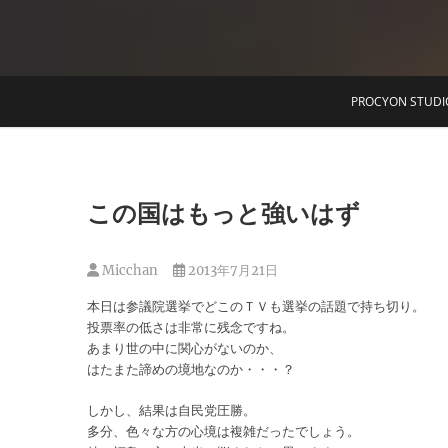
T
PROCYON STUDI
この国はもっと強いはず
Micchan
2013年7月21日
本日は参議院選挙でどこのＴＶも選挙の話題で持ち切り。
投票率の低さは非常に残念ですね。
あまり世の中に関心がないのか、
はたまた諦めの境地なのか・・・？
しかし、結果は自民党圧勝。
多分、色々な方の心境は複雑だったでしょう。