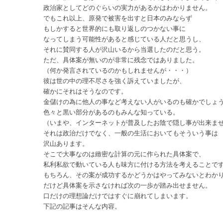
政治家としてどのぐらいの実力があるかはわかりません。
でもこれ以上、原発で被害を出すと日本のみならず
もしかすると世界的にも取り返しのつかない事に
なってしまう可能性があると感じている人だと思うし、
それに賛同する人が沢山いるから当選したのだと思う。
ただ、具体案が無いのが非常に残念ではありました。
（何か発言されているのかもしれませんが・・・）
彼は世の中の理不尽さを強く訴えていましたが、
確かにそれはそうなのです。
金儲けの為に他人の事など考えない人がいるのも確かでしょ
色々と黒い部分があるのもみんな知っている。
（いまや、インターネットが普及したお陰で隠し事が出来ま
それは政治だけでなく、一般の生活においてもそういう事は
沢山あります。
そこで大事なのは緻密な計算の元に作られた具体案で、
私利私欲で動いている人も味方に付ける方法を考えることで
もちろん、その案が成功するかどうかはやってみないとわか
だけど具体案を示さなければ次の一歩が踏み出せません。
口だけの理想論だけではすぐに崩れてしまいます。
下記の記事はそんな内容。