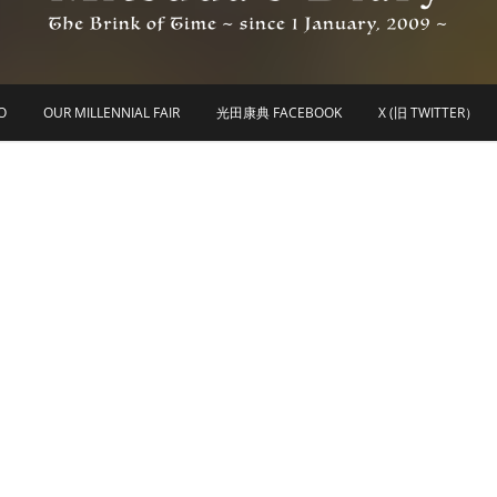
he Brink of Time ~ since 1 january 2009 ~
Mitsuda's Diary
O
OUR MILLENNIAL FAIR
光田康典 FACEBOOK
X (旧 TWITTER）