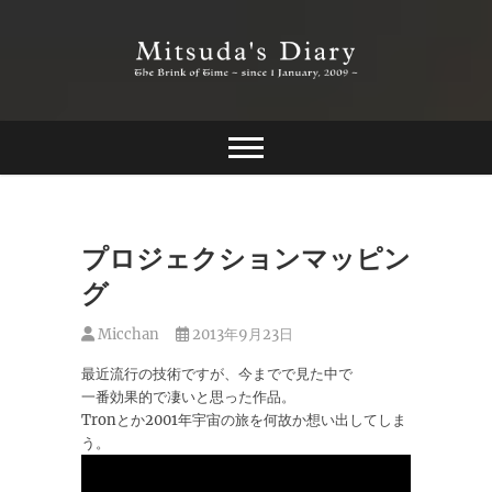
Skip
to
content
The Brink of Time ~ since 1 january 2009 ~
Mitsuda's Diary
プロジェクションマッピン
グ
Micchan
2013年9月23日
最近流行の技術ですが、今までで見た中で
一番効果的で凄いと思った作品。
Tronとか2001年宇宙の旅を何故か想い出してしま
う。