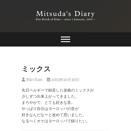
Skip
to
content
The Brink of Time ~ since 1 january 2009 ~
Mitsuda's Diary
ミックス
Micchan
2013年10月30日
先日ベルギーで録音した楽曲のミックスが
少しずつ出来上がってきました。
まろやかで、とても好きな音。
やっぱり自分はヨーロッパの音が
好きなんだなーと改めて思いました。
なるべくオケはヨーロッパで録りたい。