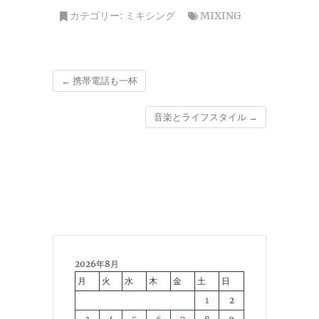
カテゴリー:
ミキシング
MIXING
←
携帯電話も一杯
音楽とライフスタイル
→
2026年8月
月
火
水
木
金
土
日
1
2