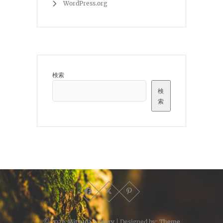
WordPress.org
検索
検
索
© 2026
Mitsuda's Diary
| Designed by:
Theme