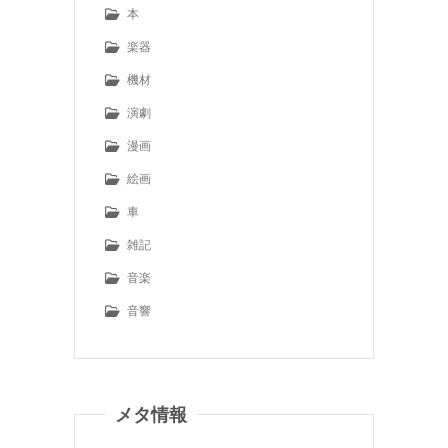
本
楽器
機材
演劇
漫画
絵画
車
雑記
音楽
音響
メタ情報