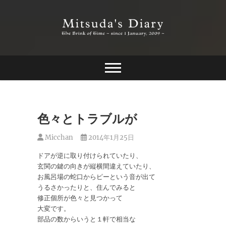
Skip
to
content
The Brink of Time ~ since 1 january 2009 ~
Mitsuda's Diary
色々とトラブルが
Micchan
2014年1月25日
ドアが逆に取り付けられていたり、
玄関の鍵の向きが縦横間違えていたり、
お風呂場の蛇口からピーという音が出て
うるさかったりと、住んでみると
修正個所が色々と見つかって
大変です。
部品の数からいうと１軒で相当な