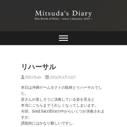
Skip
to
content
The Brink of Time ~ since 1 january 2009 ~
Mitsuda's Diary
リハーサル
Micchan
2014年2月23日
本日は沖縄ゲームタクトの取材とリハーサルでし
た。
皆さんが楽しそうに演奏している姿を見ると
本当にこちらまでうれしくなってしまいます。
今回、Soul Sacrificeの中からいくつか演奏されま
すが、
譜面的にはかなり難しいですし、