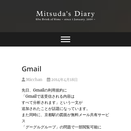
Skip
to
content
The Brink of Time ~ since 1 january 2009 ~
Mitsuda's Diary
Gmail
Micchan
2014年4月18日
先日、Gmailの利用規約に
「Gmailで送受信される内容は
すべて分析されます」という一文が
追加されたことが話題になっています。
また同時に、京都駅の図面が無料メール共有サービ
ス
「グーグルグループ」の問題で一部閲覧可能に