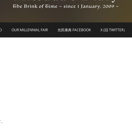
he Brink of Time ~ since 1 january 2009 ~
Mitsuda's Diary
O
OUR MILLENNIAL FAIR
光田康典 FACEBOOK
X (旧 TWITTER）
す。
。