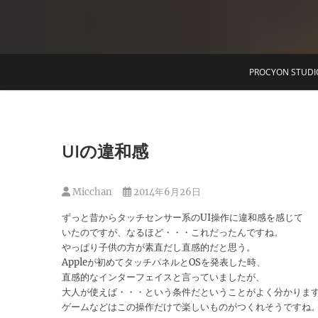
T
PROCYON STUDI
UIの違和感
Micchan
2014年6月26日
ずっと昔からタッチセンサー系のUI操作に違和感を感じて
いたのですが、なるほど・・・これだったんですね。
やっぱり子供の方が素直だし直感的だと思う。
Appleが初めてタッチパネルとOSを発表した時、
直感的なインターフェイスと言っていましたが、
大人が使えば・・・という条件だということがよく分かりま
ゲームなどはこの操作だけで楽しいものがつくれそうですね