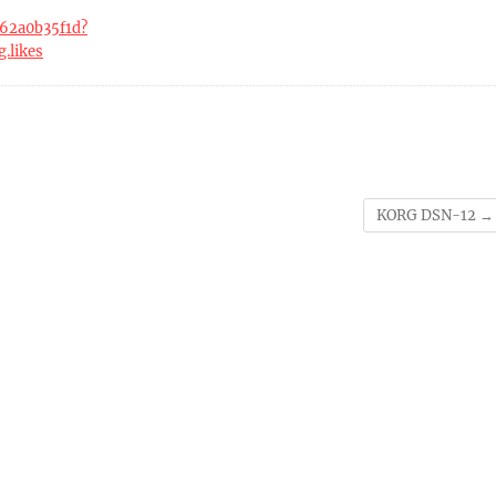
362a0b35f1d?
.likes
KORG DSN-12
→