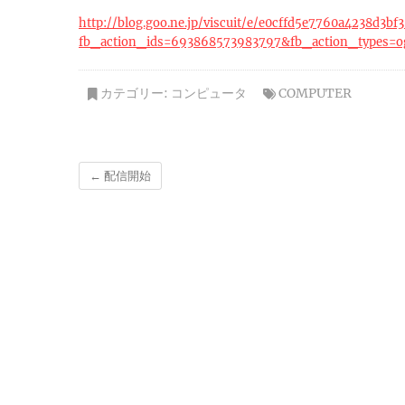
http://blog.goo.ne.jp/viscuit/e/e0cffd5e7760a4238d3bf
fb_action_ids=693868573983797&fb_action_types=og
カテゴリー:
コンピュータ
COMPUTER
←
配信開始