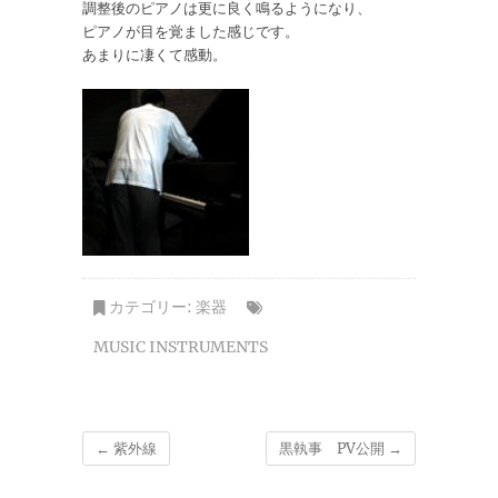
調整後のピアノは更に良く鳴るようになり、
ピアノが目を覚ました感じです。
あまりに凄くて感動。
カテゴリー:
楽器
MUSIC INSTRUMENTS
←
紫外線
黒執事 PV公開
→