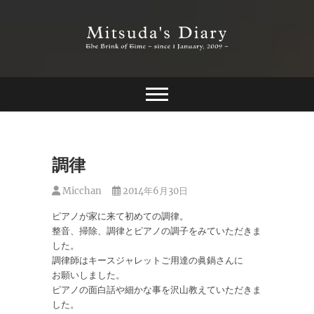
Skip
to
content
The Brink of Time ~ since 1 january 2009 ~
Mitsuda's Diary
調律
Micchan
2014年6月30日
ピアノが家に来て初めての調律。
整音、掃除、調律とピアノの調子をみていただきま
した。
調律師はキースジャレットご用達の眞鍋さんに
お願いしました。
ピアノの面白話や細かな事を沢山教えていただきま
した。