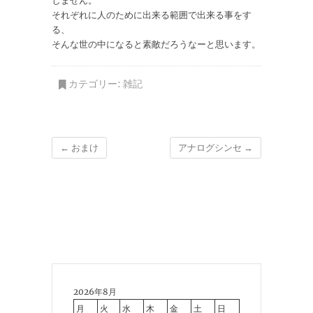
しません。
それぞれに人のために出来る範囲で出来る事をす
る、
そんな世の中になると素敵だろうなーと思います。
カテゴリー:
雑記
←
おまけ
アナログシンセ
→
2026年8月
月
火
水
木
金
土
日