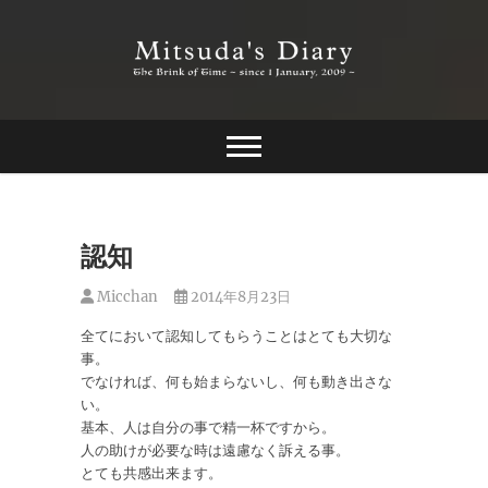
Skip
to
content
The Brink of Time ~ since 1 january 2009 ~
Mitsuda's Diary
認知
Micchan
2014年8月23日
全てにおいて認知してもらうことはとても大切な
事。
でなければ、何も始まらないし、何も動き出さな
い。
基本、人は自分の事で精一杯ですから。
人の助けが必要な時は遠慮なく訴える事。
とても共感出来ます。