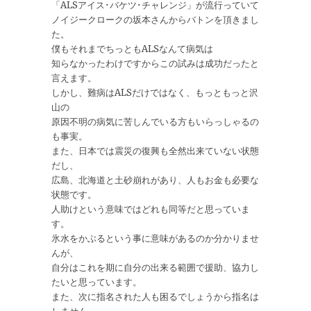
「ALSアイス･バケツ･チャレンジ」が流行っていて
ノイジークロークの坂本さんからバトンを頂きまし
た。
僕もそれまでちっともALSなんて病気は
知らなかったわけですからこの試みは成功だったと
言えます。
しかし、難病はALSだけではなく、もっともっと沢
山の
原因不明の病気に苦しんでいる方もいらっしゃるの
も事実。
また、日本では震災の復興も全然出来ていない状態
だし、
広島、北海道と土砂崩れがあり、人もお金も必要な
状態です。
人助けという意味ではどれも同等だと思っていま
す。
氷水をかぶるという事に意味があるのか分かりませ
んが、
自分はこれを期に自分の出来る範囲で援助、協力し
たいと思っています。
また、次に指名された人も困るでしょうから指名は