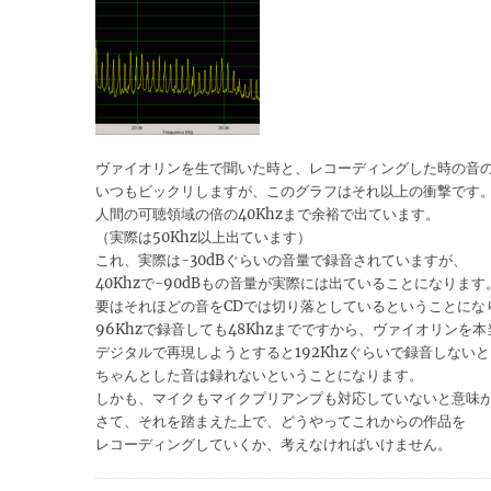
ヴァイオリンを生で聞いた時と、レコーディングした時の音
いつもビックリしますが、このグラフはそれ以上の衝撃です
人間の可聴領域の倍の40Khzまで余裕で出ています。
（実際は50Khz以上出ています）
これ、実際は-30dBぐらいの音量で録音されていますが、
40Khzで-90dBもの音量が実際には出ていることになります
要はそれほどの音をCDでは切り落としているということにな
96Khzで録音しても48Khzまでですから、ヴァイオリンを本
デジタルで再現しようとすると192Khzぐらいで録音しないと
ちゃんとした音は録れないということになります。
しかも、マイクもマイクプリアンプも対応していないと意味
さて、それを踏まえた上で、どうやってこれからの作品を
レコーディングしていくか、考えなければいけません。