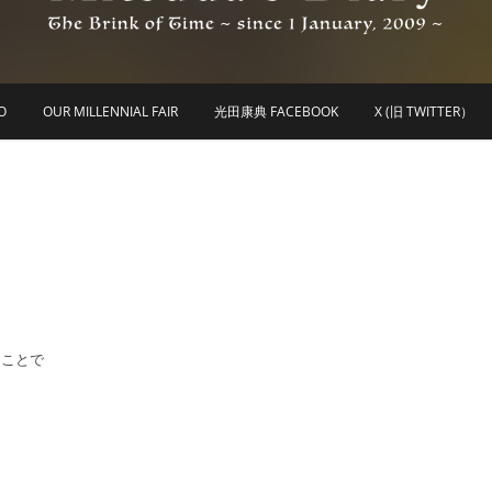
he Brink of Time ~ since 1 january 2009 ~
Mitsuda's Diary
O
OUR MILLENNIAL FAIR
光田康典 FACEBOOK
X (旧 TWITTER）
うことで