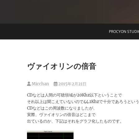
T
PROCYON STUDI
ヴァイオリンの倍音
Micchan
2015年2月21日
CDなどは人間の可聴領域が20Khz以下ということで
それ以上は聞こえていないので44.1Khzで十分であろうとい
CDなどはこの周波数になりましたが、
実際、ヴァイオリンの倍音はどこまで
出ているのか、下記はそれをグラフ化したものです。