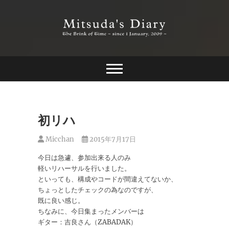
Skip
to
content
The Brink of Time ~ since 1 january 2009 ~
Mitsuda's Diary
初リハ
Micchan
2015年7月17日
今日は急遽、参加出来る人のみ
軽いリハーサルを行いました。
といっても、構成やコードが間違えてないか、
ちょっとしたチェックの為なのですが、
既に良い感じ。
ちなみに、今日集まったメンバーは
ギター：吉良さん（ZABADAK）