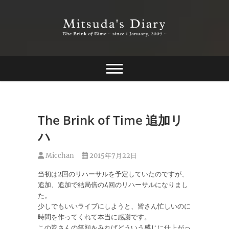
Skip
to
content
The Brink of Time ~ since 1 january 2009 ~
Mitsuda's Diary
The Brink of Time 追加リ
ハ
Micchan
2015年7月22日
当初は2回のリハーサルを予定していたのですが、
追加、追加で結局倍の4回のリハーサルになりまし
た。
少しでもいいライブにしようと、皆さん忙しいのに
時間を作ってくれて本当に感謝です。
この皆さんの笑顔をみればどういう感じに仕上がっ