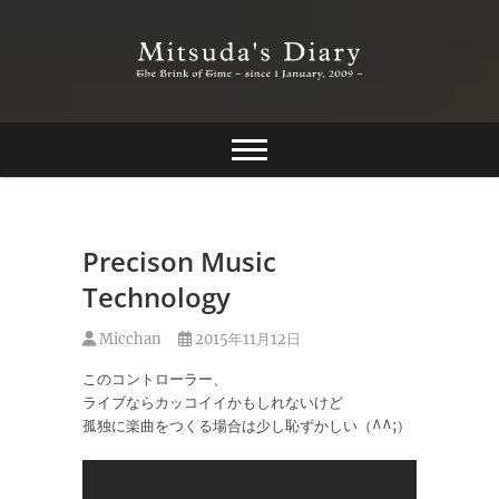
Skip
to
content
The Brink of Time ~ since 1 january 2009 ~
Mitsuda's Diary
Precison Music
Technology
Micchan
2015年11月12日
このコントローラー、
ライブならカッコイイかもしれないけど
孤独に楽曲をつくる場合は少し恥ずかしい（^^;）