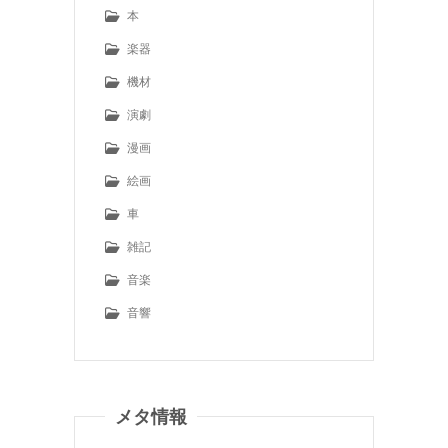
本
楽器
機材
演劇
漫画
絵画
車
雑記
音楽
音響
メタ情報