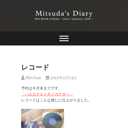
Skip
to
content
The Brink of Time ~ since 1 january 2009 ~
Mitsuda's Diary
レコード
Micchan
2015年11月13日
予約は今月末までです。
「ハルカナルトキノカナタヘ」
レコードはこんな感じに仕上がりました。