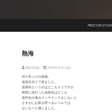
T
PROCYON STUDI
熱海
Micchan
2015年11月23日
何十年ぶりの熱海。
温泉目当てで来ました。
温泉街というのはどこもそうですが
昭和に流行った温泉街はどこも
老朽化が進みメンテナンスをしないと
さすがにお客を呼べるレベルでは
ないなーと感じました。