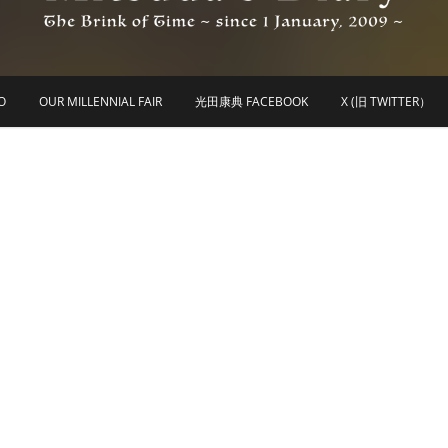
he Brink of Time ~ since 1 january 2009 ~
Mitsuda's Diary
O
OUR MILLENNIAL FAIR
光田康典 FACEBOOK
X (旧 TWITTER）