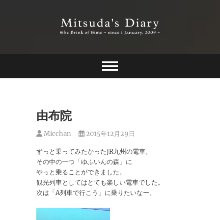
Skip
to
content
The Brink of Time ~ since 1 january 2009 ~
Mitsuda's Diary
由布院
Micchan
2015年12月29日
ずっと乗ってみたかったJR九州の電車。
その中の一つ「ゆふいんの森」に
やっと乗ることができました。
観光列車としてはとても楽しい電車でした。
次は「A列車で行こう」に乗りたいなー。