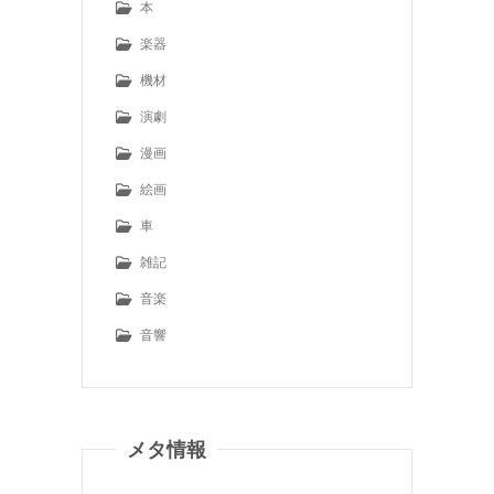
本
楽器
機材
演劇
漫画
絵画
車
雑記
音楽
音響
メタ情報