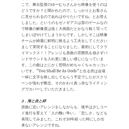
こで、舞台監督のゆーむらさんから映像を使うのは
どうですか？と聞かれたので、しっかりとお客さん
に見せられるのであれはやりたいですね。とお答え
しました。というのもゼノギアスは昔のゲームなの
で映像の解像度は低く大画面だとかなり粗く写って
しまいぼやけてしまうからです。しかしそこは映像
チームが綺麗に鮮明に映るよう工夫をしてください
まして実現することになりました。最初にしてクラ
イマックス！！アレンジも原曲の雰囲気を崩さずバ
ンドサウンドを入れ更に激しい感じになっていま
す。この曲はとにかく照明がめちゃくちゃカッコい
いです。”You Shall Be As Gods”と出る所は会場
一杯に文字を映し出してもらう予定でしたがスクリ
ーンが張れず断念。そのかわり真っ赤なライティン
グでカバーしていただきました。
2．海と炎と絆
原曲に近いアレンジをしながらも、後半は少しコー
ド進行を変えて「人の醜い争い」「悲しさ」なども
表現してみました。これぞ20年経った時にしか出
来ないアレンジですね。