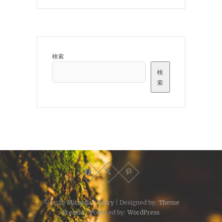
検索
検
索
© 2026
Mitsuda's Diary
| Designed by:
Theme
Freesia
| Powered by:
WordPress