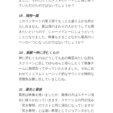
ました。それだけでエメラダのテーマだと感じ取っ
ていただけたのではないでしょうか？
18．飛翔〜翼
このコンサートの第２部でもっとも盛り上がる所か
もしれません。翼は僕のまわりの人がどうしても聞
きたいというので、じゃーメドレーにしようという
ことになりました。映像もさることながら最高のシ
ーンの一つになったのではないでしょうか？
20．覚醒〜神に牙むくもの
神に牙むくものはどうしてもあの幽霊みたいな顔を
スクリーンに出してゆらゆらと揺らしたくて映像チ
ームに無理言ってやっていただきました。それに合
わせてミニマムミュージック的なサウンドが独特な
雰囲気を醸し出していましたね。
21．最先と最後
最初は映像を使いましたが、最後の方はステージ演
出に移りかわっていきます。ステージ上の円が沈み
「冥き黎明」のラストと同じ演出になっていますが
「冥き黎明」とは違い希望としてジョアンヌがした