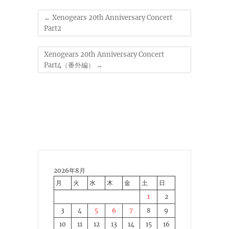
←
Xenogears 20th Anniversary Concert
Part2
Xenogears 20th Anniversary Concert
Part4（番外編）
→
2026年8月
月
火
水
木
金
土
日
1
2
3
4
5
6
7
8
9
10
11
12
13
14
15
16