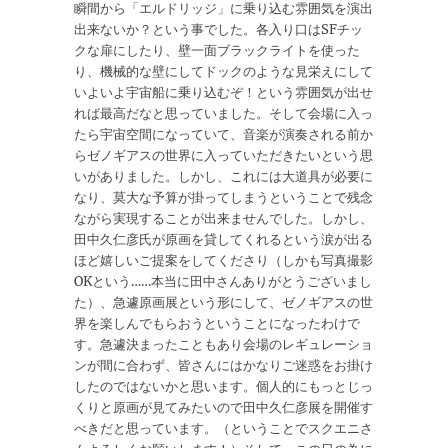
瞬間から「エルドリッジ」に乗り込む雰囲気を演出
出来ないか？という事でした。各入り口はSFチッ
クな扉にしたり、壁一面ブラックライトを使った
り、機械的な壁にしてドックのような見栄えにして
いよいよ宇宙船に乗り込むぞ！という雰囲気が出せ
れば最高だなと思っていました。そして会場に入っ
たら宇宙空間になっていて、音楽が演奏される前か
らゼノギアスの世界に入っていただきたいという思
いがありました。しかし、これには大道具が必要に
なり、莫大な予算が掛ってしまうということで残念
ながら実現することが出来ませんでした。しかし、
田中久仁彦氏が原画を貸してくれるという涙が出る
ほど嬉しいご提案をしてくださり（しかも写真撮影
OKという……本当に田中さんありがとうございまし
た）、急遽原画展という形にして、ゼノギアスの世
界を楽しんでもらおうということになったわけで
す。急遽決まったこともあり会場のレギュレーショ
ンが間に合わず、皆さんにはかなりご迷惑をお掛け
したのではないかと思います。個人的にもっとじっ
くりと原画が見てみたいので田中久仁彦展を開催す
べきだと思っています。（ということでスクエニさ