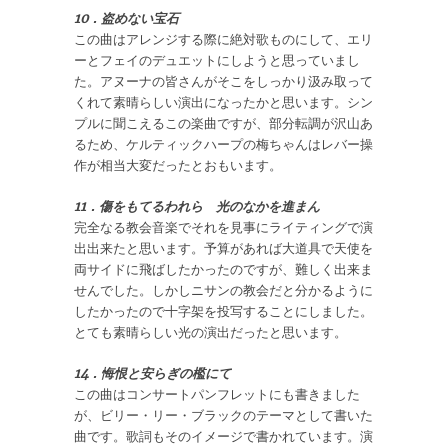
10．盗めない宝石
この曲はアレンジする際に絶対歌ものにして、エリ
ーとフェイのデュエットにしようと思っていまし
た。アヌーナの皆さんがそこをしっかり汲み取って
くれて素晴らしい演出になったかと思います。シン
プルに聞こえるこの楽曲ですが、部分転調が沢山あ
るため、ケルティックハープの梅ちゃんはレバー操
作が相当大変だったとおもいます。
11．傷をもてるわれら 光のなかを進まん
完全なる教会音楽でそれを見事にライティングで演
出出来たと思います。予算があれば大道具で天使を
両サイドに飛ばしたかったのですが、難しく出来ま
せんでした。しかしニサンの教会だと分かるように
したかったので十字架を投写することにしました。
とても素晴らしい光の演出だったと思います。
14．悔恨と安らぎの檻にて
この曲はコンサートパンフレットにも書きました
が、ビリー・リー・ブラックのテーマとして書いた
曲です。歌詞もそのイメージで書かれています。演