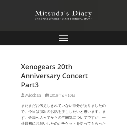
Skip
to
content
The Brink of Time ~ since 1 january 2009 ~
Mitsuda's Diary
Xenogears 20th
Anniversary Concert
Part3
Micchan
2018年4月10日
まだまだお伝えしきれていない部分がありましたの
で、今日は演出のお話を少ししたいと思います。ま
ず、会場へ入ってからの雰囲気についてですが、一
番最初にお願いしたのがチケットを切ってもらった