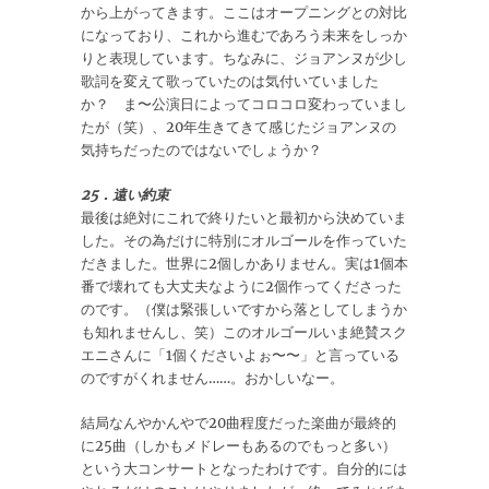
から上がってきます。ここはオープニングとの対比
になっており、これから進むであろう未来をしっか
りと表現しています。ちなみに、ジョアンヌが少し
歌詞を変えて歌っていたのは気付いていました
か？ ま〜公演日によってコロコロ変わっていまし
たが（笑）、20年生きてきて感じたジョアンヌの
気持ちだったのではないでしょうか？
25．遠い約束
最後は絶対にこれで終りたいと最初から決めていま
した。その為だけに特別にオルゴールを作っていた
だきました。世界に2個しかありません。実は1個本
番で壊れても大丈夫なように2個作ってくださった
のです。（僕は緊張しいですから落としてしまうか
も知れませんし、笑）このオルゴールいま絶賛スク
エニさんに「1個くださいよぉ〜〜」と言っている
のですがくれません……。おかしいなー。
結局なんやかんやで20曲程度だった楽曲が最終的
に25曲（しかもメドレーもあるのでもっと多い）
という大コンサートとなったわけです。自分的には