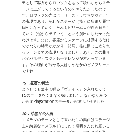
出として客席からロウソクをもって歌いながらステ
ージに上がってくるというのをやりたかったので
す。ロウソクの光はビーリーのトラウマや魂として
の表現であり、それがステージ（檻）に集まり雁字
搦めになっていく、それをビリー本人が自ら解放し
ていく（檻から出ていく）という演出にしたかった
わけです。ただ、客席からステージに移動するだけ
でかなりの時間がかかり、結局、檻に閉じこめられ
るシーンまでの表現となりました。あと、この曲リ
バイバルディスクと若干アレンジが変わっていま
す。その理由が分かる人はなかなかのゼノフリーク
ですね。
15．紅蓮の騎士
どうしても途中で喋る「ヴォイス」を入れたくて
PSのデータをくまなく探しました。なかなかみつ
からずPlayStationのデータから復活させました。
16．神無月の人魚
エメラダのテーマとして書いたこの楽曲はステージ
上を綺麗なエメラルドにしたく照明さんにお願いし