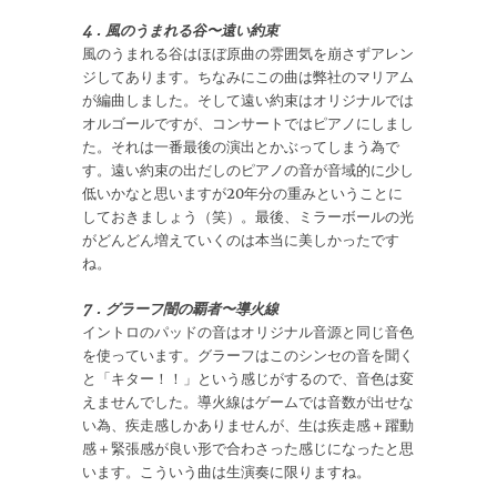
4．風のうまれる谷〜遠い約束
風のうまれる谷はほぼ原曲の雰囲気を崩さずアレン
ジしてあります。ちなみにこの曲は弊社のマリアム
が編曲しました。そして遠い約束はオリジナルでは
オルゴールですが、コンサートではピアノにしまし
た。それは一番最後の演出とかぶってしまう為で
す。遠い約束の出だしのピアノの音が音域的に少し
低いかなと思いますが20年分の重みということに
しておきましょう（笑）。最後、ミラーボールの光
がどんどん増えていくのは本当に美しかったです
ね。
7．グラーフ闇の覇者〜導火線
イントロのパッドの音はオリジナル音源と同じ音色
を使っています。グラーフはこのシンセの音を聞く
と「キター！！」という感じがするので、音色は変
えませんでした。導火線はゲームでは音数が出せな
い為、疾走感しかありませんが、生は疾走感＋躍動
感＋緊張感が良い形で合わさった感じになったと思
います。こういう曲は生演奏に限りますね。