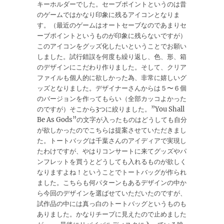
キーホルダーでした。セーブポイントというのは昔
のゲームではかなり印象に残るアイコンとなりま
す。（最近のゲームはオートセーブなのであまりセ
ーブポイントというものが印象に残らないですが）
このアイコンをグッズ化したいということでお願い
しました。試行錯誤を何度も繰り返し、色、形、箱
のデザインにこだわり作りました。そして、クリア
ファイルも個人的に欲しかった為、非常に嬉しいグ
ッズとなりました。デザイナーさんからは５〜６個
のバージョンを作ってもらい（全部カッコよかった
のですが）そこから3つに絞りました。”You Shall
Be As Gods”の文字が入ったものはどうしても自分
が欲しかったのでこちらは提案させていただきまし
た。トートバッグは千葉さんのアイディアで実現し
たわけですが、やはりコンサートに来てグッズやパ
ンフレットを買うとどうしても入れるものが欲しく
なりますよね！ということでトートバッグが作られ
ました。こちらも何パターンもあるデザインの中か
ら今回のデザインを選ばせていただいたのですが、
試作品の中には真っ白のトートバッグというものも
ありました。かなりチープに見えたので止めました