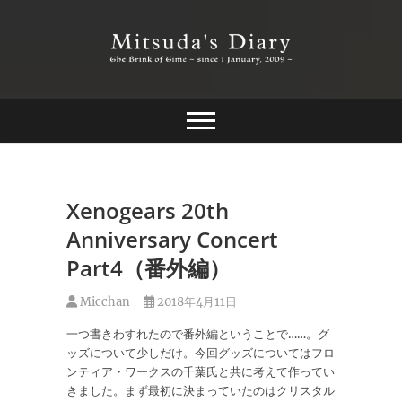
Skip
to
content
The Brink of Time ~ since 1 january 2009 ~
Mitsuda's Diary
Xenogears 20th
Anniversary Concert
Part4（番外編）
Micchan
2018年4月11日
一つ書きわすれたので番外編ということで……。グ
ッズについて少しだけ。今回グッズについてはフロ
ンティア・ワークスの千葉氏と共に考えて作ってい
きました。まず最初に決まっていたのはクリスタル