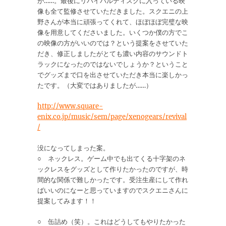
が……。最後にリバイバルディスクに入っている映
像も全て監修させていただきました。スクエニの上
野さんが本当に頑張ってくれて、ほぼほぼ完璧な映
像を用意してくださいました。いくつか僕の方でこ
の映像の方がいいのでは？という提案をさせていた
だき、修正しましたがとても濃い内容のサウンドト
ラックになったのではないでしょうか？ということ
でグッズまで口を出させていただき本当に楽しかっ
たです。（大変ではありましたが……）
http://www.square-
enix.co.jp/music/sem/page/xenogears/revival
/
没になってしまった案。
○ ネックレス。ゲーム中でも出てくる十字架のネ
ックレスをグッズとして作りたかったのですが、時
間的な関係で難しかったです。受注生産にして作れ
ばいいのになーと思っていますのでスクエニさんに
提案してみます！！
○ 缶詰め（笑）。これはどうしてもやりたかった