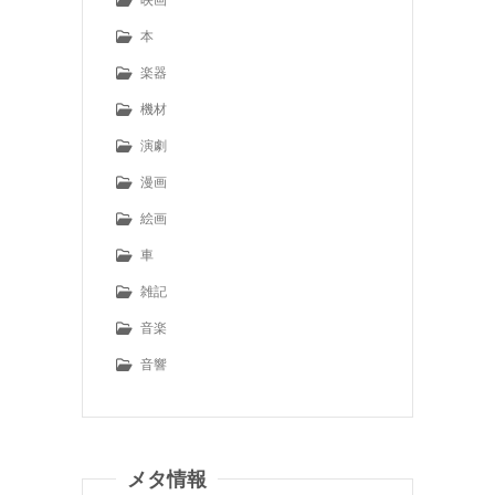
本
楽器
機材
演劇
漫画
絵画
車
雑記
音楽
音響
メタ情報