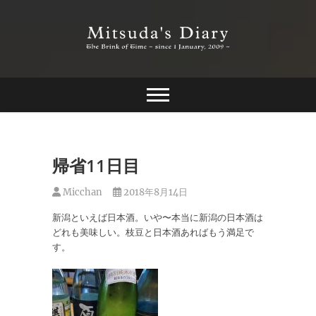
Skip
to
content
The Brink of Time ~ since 1 january 2009 ~
Mitsuda's Diary
帰省11日目
Micchan
2018年8月14日
新潟といえば日本酒。いや〜本当に新潟の日本酒は
どれも美味しい。枝豆と日本酒あればもう満足で
す。