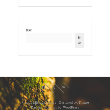
検索
検
索
© 2026
Mitsuda's Diary
| Designed by:
Theme
Freesia
| Powered by:
WordPress