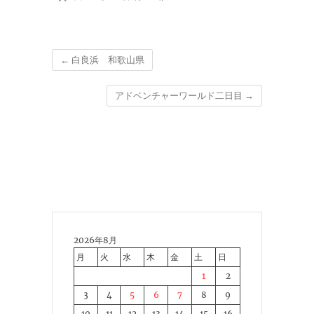
←
白良浜 和歌山県
アドベンチャーワールド二日目
→
2026年8月
月
火
水
木
金
土
日
1
2
3
4
5
6
7
8
9
10
11
12
13
14
15
16