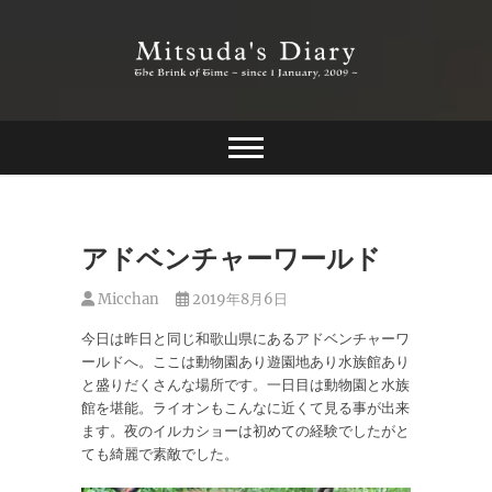
Skip
to
content
The Brink of Time ~ since 1 january 2009 ~
Mitsuda's Diary
アドベンチャーワールド
Micchan
2019年8月6日
今日は昨日と同じ和歌山県にあるアドベンチャーワ
ールドへ。ここは動物園あり遊園地あり水族館あり
と盛りだくさんな場所です。一日目は動物園と水族
館を堪能。ライオンもこんなに近くて見る事が出来
ます。夜のイルカショーは初めての経験でしたがと
ても綺麗で素敵でした。