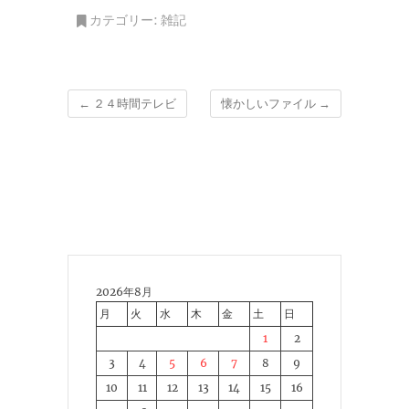
カテゴリー:
雑記
←
２４時間テレビ
懐かしいファイル
→
2026年8月
月
火
水
木
金
土
日
1
2
3
4
5
6
7
8
9
10
11
12
13
14
15
16