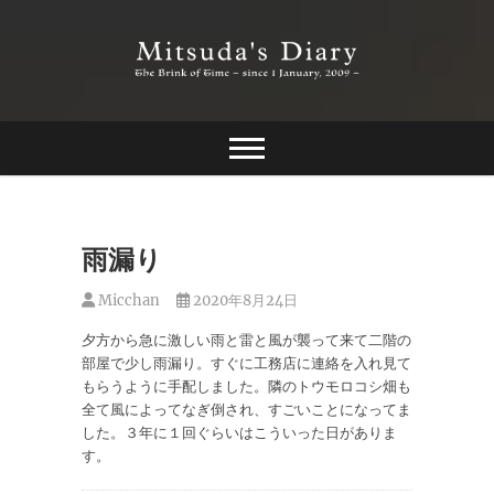
Skip
to
content
The Brink of Time ~ since 1 january 2009 ~
Mitsuda's Diary
雨漏り
Micchan
2020年8月24日
夕方から急に激しい雨と雷と風が襲って来て二階の
部屋で少し雨漏り。すぐに工務店に連絡を入れ見て
もらうように手配しました。隣のトウモロコシ畑も
全て風によってなぎ倒され、すごいことになってま
した。３年に１回ぐらいはこういった日がありま
す。