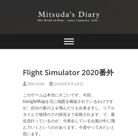
Skip
to
content
The Brink of Time ~ since 1 january 2009 ~
Mitsuda's Diary
Flight Simulator 2020番外
Micchan
2020年8月26日
このゲームは本当にすごいです。今回、
GoogleMapを元に地図を構築されているわけです
が、自分の家の上を飛んだりも出来ますし、リアル
タイムで地球のクの状況まで反映されます。で、最
近流行っているのが、今発生している台風の中に飛
んでいくというのがあります。今度やってみたいと
思います。