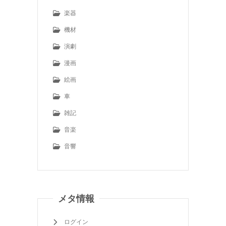
楽器
機材
演劇
漫画
絵画
車
雑記
音楽
音響
メタ情報
ログイン