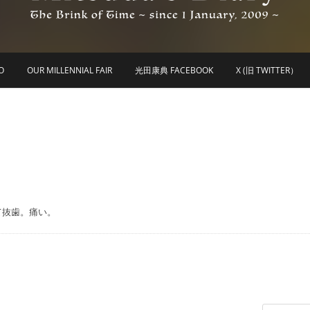
he Brink of Time ~ since 1 january 2009 ~
Mitsuda's Diary
O
OUR MILLENNIAL FAIR
光田康典 FACEBOOK
X (旧 TWITTER）
て抜歯。痛い。