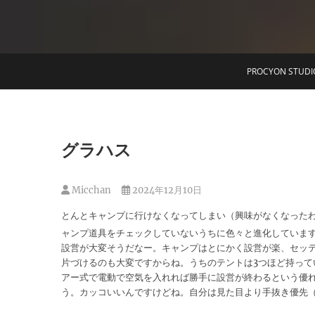
T
PROCYON STUDI
グラハス
Micchan
2024年12月10日
とんとキャンプに行けなくなってしまい（興味がなくなった
ャンプ道具をチェックしていないうちに色々と進化していま
設営が大変そうだなー。キャンプはとにかく設営が楽、セッ
片づけるのも大変ですからね。うちのテントは3つほど持って
アー式で電動で空気を入れれば勝手に設営が終わるという優
う。カッコいいんですけどね。自分は見た目より手抜き優先