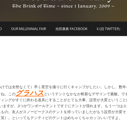
he Brink of Time ~ since 1 january 2009 ~
Mitsuda's Diary
O
OUR MILLENNIAL FAIR
光田康典 FACEBOOK
X (旧 TWITTER）
わけでは全然なくて）早く星空を撮りに行くキャンプがしたい。しかし、数年
グラハス
すね。この
というテントなかなか斬新なデザインで素敵。で
ティングがすぐに終わる道具にすることがとても大事。設営が大変ということ
いますが、2つがワンポールテントですぐにテントが張れます。もう一つはエ
れもの。友人がスノーピークスのテントを持っていましたがもう設営が大変そ
（笑）。といってもテンティピのテントはめちゃくちゃカッコいいですよ。