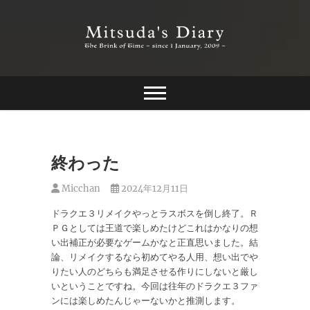
Skip
to
content
The Brink of Time ~ since 1 january 2009 ~
Mitsuda's Diary
終わった
Micchan
2024年12月11日
ドラクエ３リメイクやっとラスボスを倒し終了。Ｒ
ＰＧとしては王道で楽しめたけどこれはかなりの想
い出補正が必要なゲームかなと正直思いました。結
論、リメイクするなら初めてやる人用、想い出でや
りたい人のどちらも満足させる作りにしないと厳し
いということですね。今回は往年のドラクエ３ファ
ンには楽しめたんじゃーないかと推測します。