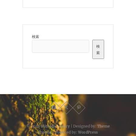
検索
検
索
© 2026
Mitsuda's Diary
| Designed by:
Theme
Freesia
| Powered by:
WordPress