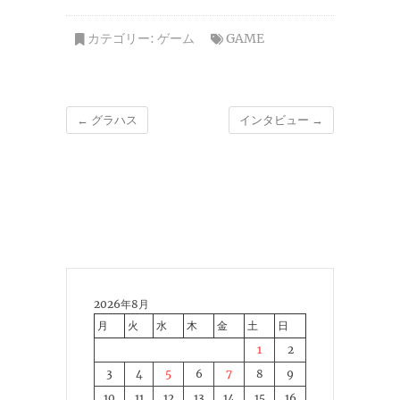
カテゴリー:
ゲーム
GAME
←
グラハス
インタビュー
→
2026年8月
月
火
水
木
金
土
日
1
2
3
4
5
6
7
8
9
10
11
12
13
14
15
16