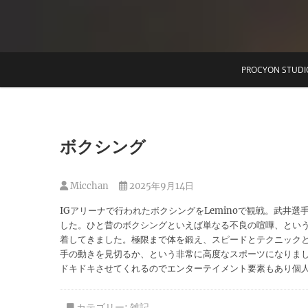
T
PROCYON STUDI
ボクシング
Micchan
2025年9月14日
IGアリーナで行われたボクシングをLeminoで観戦。武井
した。ひと昔のボクシングといえば単なる不良の喧嘩、とい
着してきました。極限まで体を鍛え、スピードとテクニックと
手の動きを見切るか、という非常に高度なスポーツになりま
ドキドキさせてくれるのでエンターテイメント要素もあり個
カテゴリー:
雑記