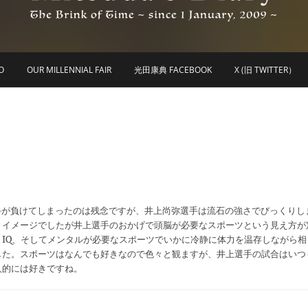
he Brink of Time ~ since 1 january 2009 ~
Mitsuda's Diary
O
OUR MILLENNIAL FAIR
光田康典 FACEBOOK
X (旧 TWITTER）
選手が負けてしまったのは残念ですが、井上尚弥選手は流石の強さでびっくりし
うイメージでしたが井上選手のおかげで頭脳が必要なスポーツという見え方が
IQ、そしてメンタルが必要なスポーツでいかに冷静に体力を温存しながら相
した。スポーツはなんでも好きなので色々と観ますが、井上選手の試合はいつ
人的には好きですね。