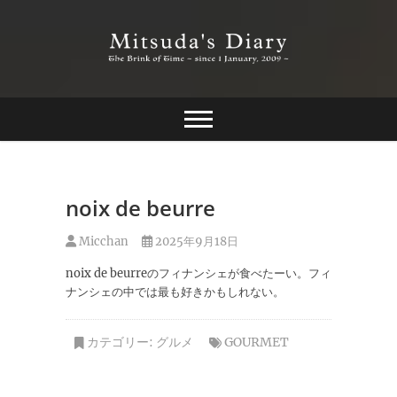
Skip
to
content
The Brink of Time ~ since 1 january 2009 ~
Mitsuda's Diary
noix de beurre
Micchan
2025年9月18日
noix de beurreのフィナンシェが食べたーい。フィ
ナンシェの中では最も好きかもしれない。
カテゴリー:
グルメ
GOURMET