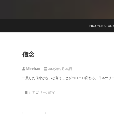
T
PROCYON STUDI
信念
Micchan
2025年9月24日
一貫した信念がないと言うことがコロコロ変わる。日本のリ
カテゴリー:
雑記