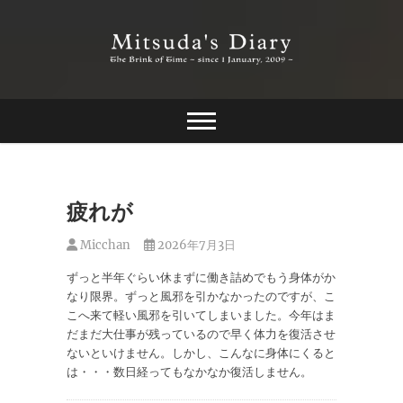
Skip
to
content
The Brink of Time ~ since 1 january 2009 ~
Mitsuda's Diary
疲れが
Micchan
2026年7月3日
ずっと半年ぐらい休まずに働き詰めでもう身体がか
なり限界。ずっと風邪を引かなかったのですが、こ
こへ来て軽い風邪を引いてしまいました。今年はま
だまだ大仕事が残っているので早く体力を復活させ
ないといけません。しかし、こんなに身体にくると
は・・・数日経ってもなかなか復活しません。