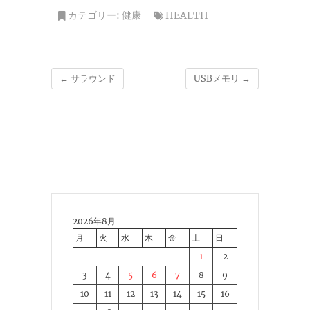
カテゴリー:
健康
HEALTH
←
サラウンド
USBメモリ
→
2026年8月
月
火
水
木
金
土
日
1
2
3
4
5
6
7
8
9
10
11
12
13
14
15
16